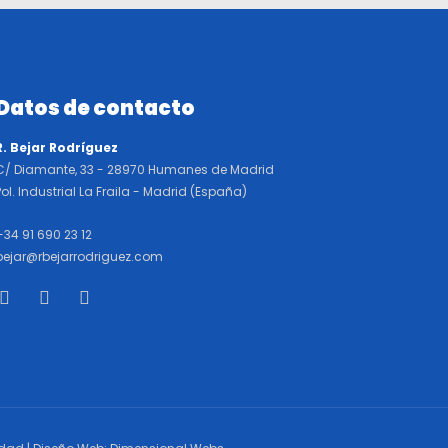
Datos de contacto
R. Bejar Rodríguez
C/ Diamante, 33 - 28970 Humanes de Madrid
Pol. Industrial La Fraila - Madrid (España)
+34 91 690 23 12
bejar@rbejarrodriguez.com