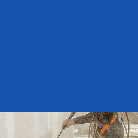
ntes y otros suministros Industri
impieza Industri