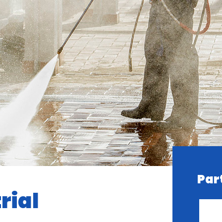
Par
rial