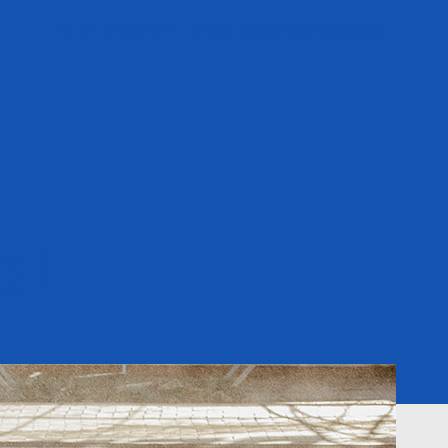
ales
+34 91 690 23 12
bejar@rbejarrodriguez.com
al